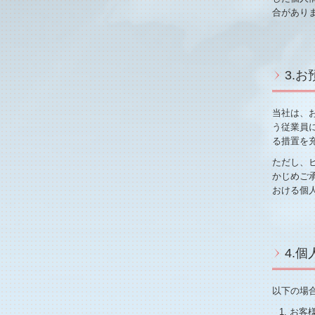
合があり
3.
当社は、
う従業員
る措置を
ただし、
かじめご
おける個
4.
以下の場
お客