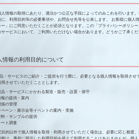
個人情報の取得にあたり、適法かつ公正な手段によってのみこれを行います。
前に、利用目的等の必要事項や、お問合せ先等を公表します。 お客様に個人
シー」にご同意いただくことが必須となります。この「プライバシーポリシー
のサービスにおいて、ご利用いただけない場合があります。どうかご了承くだ
個人情報の利用目的について
製品・サービスのご紹介・ご提供を行う際に、必要となる個人情報を取得させ
利用させていただくこととします。
製品・サービスにかかわる製造・販売・設置・保守
情報の提供・案内
関係の管理
ンペーン・展示会等イベントの案内・実施
資料・サンプルの提供
ケート調査
記目的以外で個人情報を取得・利用させていただく場合は、必要に応じ都度、
情報は、事前に明示した利用目的を超えて利用することはありませんが、個人