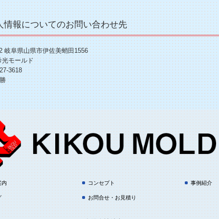
個人情報についてのお問い合わせ先
102 岐阜県山県市伊佐美蛸田1556
希光モールド
27-3618
 勝
案内
コンセプト
事例紹介
グ
お問合せ・お見積り