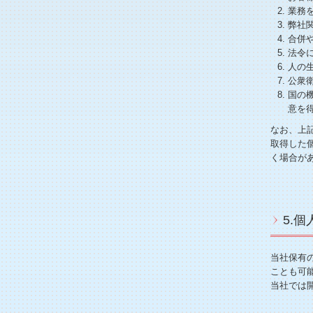
業務
弊社
合併
法令
人の
公衆
国の
意を
なお、上
取得した
く場合が
5.
当社保有
ことも可
当社では