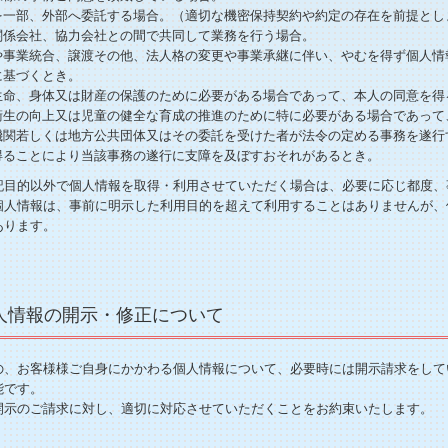
を一部、外部へ委託する場合。（適切な機密保持契約や約定の存在を前提とし
関係会社、協力会社との間で共同して業務を行う場合。
や事業統合、譲渡その他、法人格の変更や事業承継に伴い、やむを得ず個人情
に基づくとき。
生命、身体又は財産の保護のために必要がある場合であって、本人の同意を得
衛生の向上又は児童の健全な育成の推進のために特に必要がある場合であって
機関若しくは地方公共団体又はその委託を受けた者が法令の定める事務を遂行
得ることにより当該事務の遂行に支障を及ぼすおそれがあるとき。
記目的以外で個人情報を取得・利用させていただく場合は、必要に応じ都度、
個人情報は、事前に明示した利用目的を超えて利用することはありませんが、
あります。
個人情報の開示・修正について
の、お客様様ご自身にかかわる個人情報について、必要時には開示請求をして
能です。
開示のご請求に対し、適切に対応させていただくことをお約束いたします。