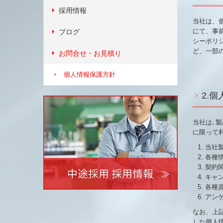
採用情報
当社は、
にて、事
ブログ
シーポリ
ど、一部
お問合せ・お見積り
個人情報保護方針
2.
当社は､
に限って
当社
各種
契約
キャ
各種
アン
なお、上
した個人